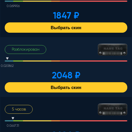
0.069906
1847 ₽
Выбрать скин
Разблокирован
0.020862
2048 ₽
Выбрать скин
5 часов
0.066731