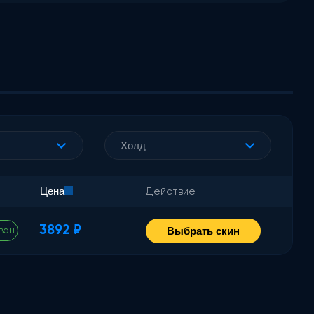
Холд
Цена
Действие
3892 ₽
Выбрать скин
ван