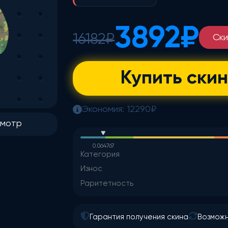
3892
₽
16182
₽
Ск
Купить скин
Экономия:
12290
₽
смотр
0.064767
Категория
Износ
Раритетность
Гарантия получения скина
Возможн