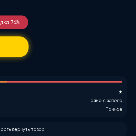
идка
76
%
★
Прямо с завода
Тайное
ость вернуть товар