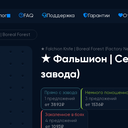
лог
FAQ
Поддержка
Гарантии
О
 | Boreal Forest
★ Falchion Knife | Boreal Forest (Factory N
★ Фальшион | Се
завода)
Прямо с завода
Немного поношенн
1 предложений
3 предложений
от 3892₽
от 1536₽
Закаленное в боях
4 предложений
от 1093₽