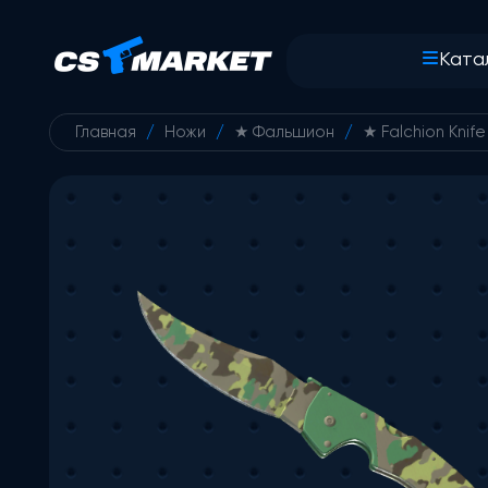
Ката
Главная
/
Ножи
/
★ Фальшион
/
★ Falchion Knife