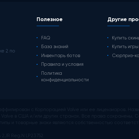
Полезное
Другие про
FAQ
Купить скин
База знаний
Купить игр
ke 2 по
Инвентарь ботов
Сюрприз-к
Правила и условия
Политика
конфиденциальности
аффилирован с Корпорацией Valve или ее лицензиаров. Назв
Valve в США и/или других странах. Все права сохранены. С
оготипы и товарные знаки являются собственностью соответс
A 2JR Reg.N LP23752