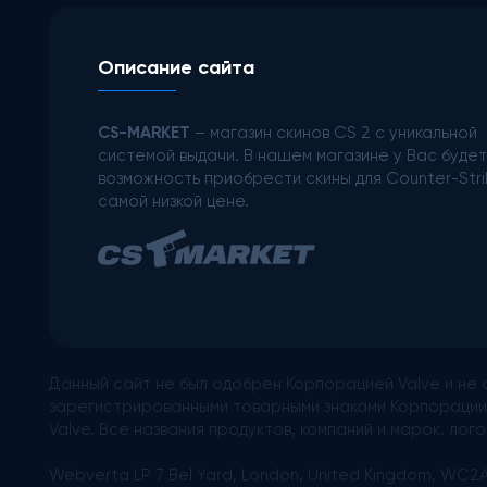
Описание сайта
CS-MARKET
– магазин скинов CS 2 с уникальной
системой выдачи. В нашем магазине у Вас будет
возможность приобрести скины для Counter-Stri
самой низкой цене.
Данный сайт не был одобрен Корпорацией Valve и не 
зарегистрированными товарными знаками Корпорации 
Valve. Все названия продуктов, компаний и марок. л
Webverta LP 7 Bel Yard, London, United Kingdom, WC2