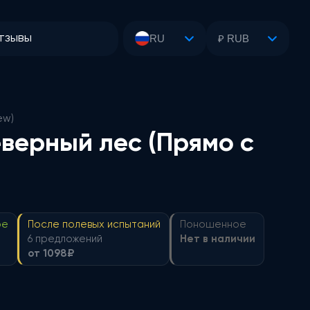
тзывы
RU
₽ RUB
ew)
верный лес (Прямо с
ое
После полевых испытаний
Поношенное
6 предложений
Нет в наличии
от 1098₽