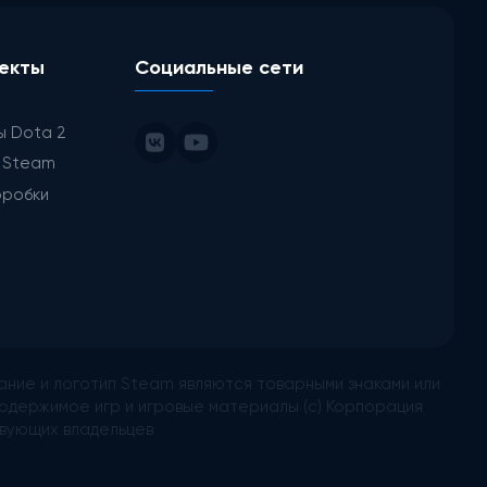
екты
Социальные сети
ы Dota 2
ы Steam
оробки
ание и логотип Steam являются товарными знаками или
одержимое игр и игровые материалы (с) Корпорация
твующих владельцев