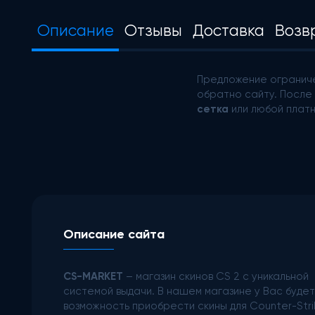
Описание
Отзывы
Доставка
Возв
Предложение ограниче
обратно сайту. После 
сетка
или любой платн
Описание сайта
CS-MARKET
– магазин скинов CS 2 с уникальной
системой выдачи. В нашем магазине у Вас будет
возможность приобрести скины для Counter-Stri