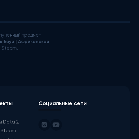
лученный предмет
ж Боуи | Африканская
ь Steam.
екты
Социальные сети
ы Dota 2
ы Steam