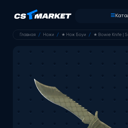
Ката
Главная
/
Ножи
/
★ Нож Боуи
/
★ Bowie Knife | 