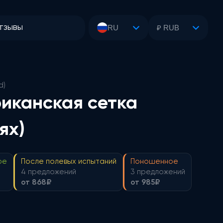
тзывы
RU
₽ RUB
d)
риканская сетка
ях)
ое
После полевых испытаний
Поношенное
4 предложений
3 предложений
от 868₽
от 985₽