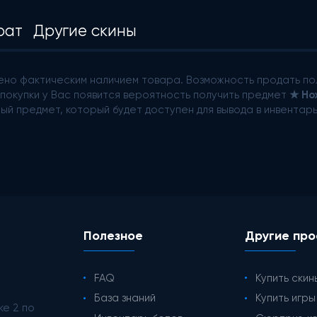
рат
Другие скины
но фактическим наличием товара. Возможность продать по
покупки у Вас появится вероятность получить предмет
★ Но
ый предмет, который будет доступен для вывода в инвентар
Полезное
Другие про
FAQ
Купить скин
База знаний
Купить игр
ke 2 по