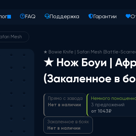
лог
FAQ
Поддержка
Гарантии
О
Safari Mesh
★ Bowie Knife | Safari Mesh (Battle-Scarre
★ Нож Боуи | Аф
(Закаленное в бо
Прямо с завода
Немного поношенн
Нет в наличии
3 предложений
от 1043₽
Закаленное в боях
Нет в наличии