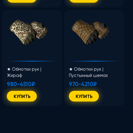
★ Обмотки рук |
★ Обмотки рук |
Жираф
Пустынный шемах
980-4510₽
970-4210₽
КУПИТЬ
КУПИТЬ