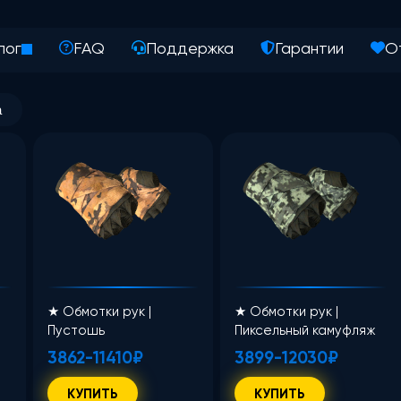
лог
FAQ
Поддержка
Гарантии
О
а
★ Обмотки рук |
★ Обмотки рук |
Пустошь
Пиксельный камуфляж
«Хвоя»
3862-11410₽
3899-12030₽
КУПИТЬ
КУПИТЬ