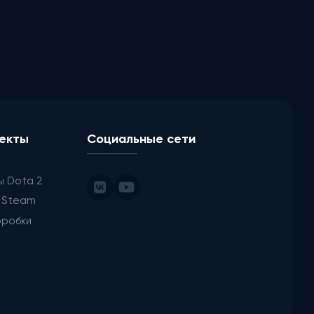
екты
Социальные сети
ы Dota 2
ы Steam
оробки