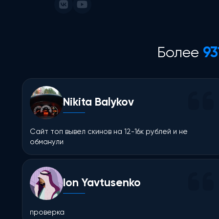
Более
93
Nikita Balykov
Сайт топ вывел скинов на 12-16к рублей и не
обманули
Ion Yavtusenko
проверка