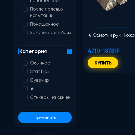
поношенное
После полевых
испытаний
Поношенное
Закаленное в боях
★ Обмотки рук | Кожа
4710-18781₽
Категория
Обычное
КУПИТЬ
StatTrak
Сувенир
★
Стикеры на скине
Применить